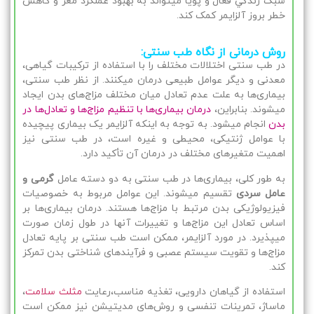
سبک زندگي فعال و پويا ميتواند به بهبود عملکرد مغز و کاهش
خطر بروز آلزايمر کمک کند.
روش درمانی از نگاه طب سنتی:
در طب سنتی اختلالات مختلف را با استفاده از ترکیبات گیاهی،
معدنی و دیگر عوامل طبیعی درمان میکنند. از نظر طب سنتی،
بیماری‌ها به علت عدم تعادل میان مختلف مزاج‌های بدن ایجاد
میشوند. بنابراین،
درمان بیماری‌ها با تنظیم مزاج‌ها و تعادل‌ها در
بدن
انجام میشود. به توجه به اینکه آلزایمر یک بیماری پیچیده
با عوامل ژنتیکی، محیطی و غیره است، در طب سنتی نیز
اهمیت متغیرهای مختلف در درمان آن تأکید دارد.
به طور کلی، بیماری‌ها در طب سنتی به دو دسته عامل
گرمی و
عامل سردی
تقسیم میشوند. این عوامل مربوط به خصوصیات
فیزیولوژیکی بدن مرتبط با مزاج‌ها هستند. درمان بیماری‌ها بر
اساس تعادل این مزاج‌ها و تغییرات آنها در طول زمان صورت
میپذیرد. در مورد آلزایمر، ممکن است طب سنتی بر پایه تعادل
مزاج‌ها و تقویت سیستم عصبی و فرآیندهای شناختی بدن تمرکز
کند.
استفاده از گیاهان دارویی، تغذیه مناسب،رعایت
مثلث سلامت
،
ماساژ، تمرینات تنفسی و روش‌های مدیتیشن نیز ممکن است