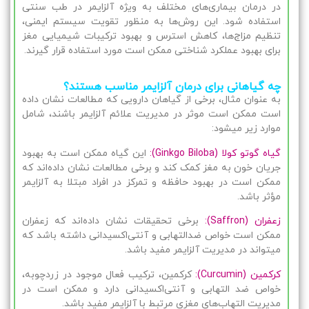
در درمان بیماری‌های مختلف به ویژه آلزایمر در طب سنتی
استفاده شود. این روش‌ها به منظور تقویت سیستم ایمنی،
تنظیم مزاج‌ها، کاهش استرس و بهبود ترکیبات شیمیایی مغز
برای بهبود عملکرد شناختی ممکن است مورد استفاده قرار گیرند.
چه گیاهانی برای درمان آلزایمر مناسب هستند؟
به عنوان مثال، برخی از گیاهان دارویی که مطالعات نشان داده
است ممکن است موثر در مدیریت علائم آلزایمر باشند، شامل
موارد زیر میشود:
گیاه گوتو کولا (Ginkgo Biloba):
این گیاه ممکن است به بهبود
جریان خون به مغز کمک کند و برخی مطالعات نشان داده‌اند که
ممکن است در بهبود حافظه و تمرکز در افراد مبتلا به آلزایمر
مؤثر باشد.
زعفران (Saffron):
برخی تحقیقات نشان داده‌اند که زعفران
ممکن است خواص ضدالتهابی و آنتی‌اکسیدانی داشته باشد که
میتواند در مدیریت آلزایمر مفید باشد.
کرکمین (Curcumin):
کرکمین، ترکیب فعال موجود در زردچوبه،
خواص ضد التهابی و آنتی‌اکسیدانی دارد و ممکن است در
مدیریت التهاب‌های مغزی مرتبط با آلزایمر مفید باشد.