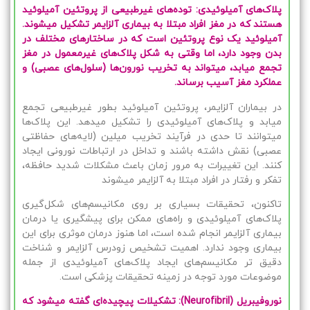
پلاک‌های آمیلوئیدی: توده‌های غیرطبیعی از پروتئین آمیلوئید
هستند که در مغز افراد مبتلا به بیماری آلزایمر تشکیل میشوند.
آمیلوئید یک نوع پروتئین است که در ساختارهای مختلف در
بدن وجود دارد، اما وقتی به شکل پلاک‌های غیرمعمول در مغز
تجمع میابد، میتواند به تخریب نورون‌ها (سلول‌های عصبی) و
عملکرد مغز آسیب برساند.
در بیماران آلزایمر، پروتئین آمیلوئید بطور غیرطبیعی تجمع
میابد و پلاک‌های آمیلوئیدی را تشکیل میدهد. این پلاک‌ها
میتوانند تا حدی در فرآیند تخریب میلین (لایه‌های حفاظتی
عصبی) نقش داشته باشند و تداخل در ارتباطات نورونی ایجاد
کنند. این تغییرات به مرور زمان باعث مشکلات شدید حافظه،
تفکر و رفتار در افراد مبتلا به آلزایمر میشوند
تاکنون، تحقیقات بسیاری بر روی مکانیسم‌های شکل‌گیری
پلاک‌های آمیلوئیدی و راه‌های ممکن برای پیشگیری یا درمان
بیماری آلزایمر انجام شده است، اما هنوز درمان موثری برای این
بیماری وجود ندارد. اهمیت تشخیص زودرس آلزایمر و شناخت
دقیق تر مکانیسم‌های ایجاد پلاک‌های آمیلوئیدی از جمله
موضوعات مورد توجه در زمینه تحقیقات پزشکی است.
نوروفیبریل (Neurofibril):
تشکیلات پیچیده‌ای گفته میشود که