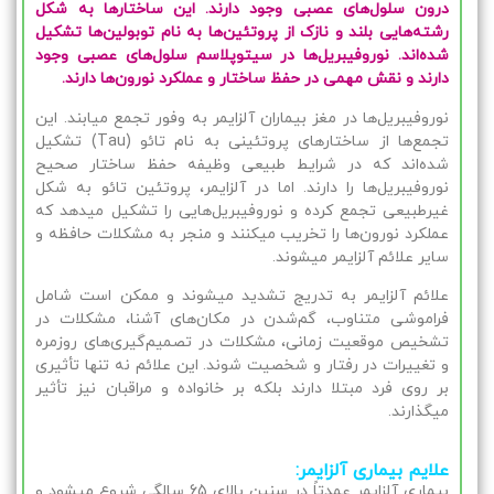
درون سلول‌های عصبی وجود دارند. این ساختارها به شکل
رشته‌هایی بلند و نازک از پروتئین‌ها به نام توبولین‌ها تشکیل
شده‌اند. نوروفیبریل‌ها در سیتوپلاسم سلول‌های عصبی وجود
دارند و نقش مهمی در حفظ ساختار و عملکرد نورون‌ها دارند.
نوروفیبریل‌ها در مغز بیماران آلزایمر به وفور تجمع میابند. این
تجمع‌ها از ساختارهای پروتئینی به نام تائو (Tau) تشکیل
شده‌اند که در شرایط طبیعی وظیفه حفظ ساختار صحیح
نوروفیبریل‌ها را دارند. اما در آلزایمر، پروتئین تائو به شکل
غیرطبیعی تجمع کرده و نوروفیبریل‌هایی را تشکیل میدهد که
عملکرد نورون‌ها را تخریب میکنند و منجر به مشکلات حافظه و
سایر علائم آلزایمر میشوند.
علائم آلزایمر به تدریج تشدید میشوند و ممکن است شامل
فراموشی متناوب، گم‌شدن در مکان‌های آشنا، مشکلات در
تشخیص موقعیت زمانی، مشکلات در تصمیم‌گیری‌های روزمره
و تغییرات در رفتار و شخصیت شوند. این علائم نه تنها تأثیری
بر روی فرد مبتلا دارند بلکه بر خانواده و مراقبان نیز تأثیر
میگذارند.
علایم بیماری آلزایمر:
بیماری آلزایمر عمدتاً در سنین بالای 65 سالگی شروع میشود و