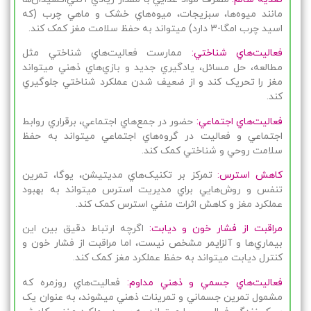
مانند ميوه‌ها، سبزيجات، ميوه‌هاي خشک و ماهي چرب (که
اسيد چرب امگا-3 دارد) ميتواند به حفظ سلامت مغز کمک کند.
فعاليت‌هاي شناختي:
ممارست فعاليت‌هاي شناختي مثل
مطالعه، حل مسائل، يادگيري جديد و بازي‌هاي ذهني ميتواند
مغز را تحريک کند و از ضعيف شدن عملکرد شناختي جلوگيري
کند.
فعاليت‌هاي اجتماعي:
حضور در جمع‌هاي اجتماعي، برقراري روابط
اجتماعي و فعاليت در گروه‌هاي اجتماعي ميتواند به حفظ
سلامت روحي و شناختي کمک کند.
کاهش استرس:
تمرکز بر تکنيک‌هاي مديتيشن، يوگا، تمرين
تنفس و روش‌هايي براي مديريت استرس ميتواند به بهبود
عملکرد مغز و کاهش اثرات منفي استرس کمک کند.
مراقبت از فشار خون و ديابت:
اگرچه ارتباط دقيق بين اين
بيماري‌ها و آلزايمر مشخص نيست، اما مراقبت از فشار خون و
کنترل ديابت ميتواند به حفظ عملکرد مغز کمک کند.
فعاليت‌هاي جسمي و ذهني مداوم:
فعاليت‌هاي روزمره که
مشمول تمرين جسماني و تمرينات ذهني ميشوند، به عنوان يک