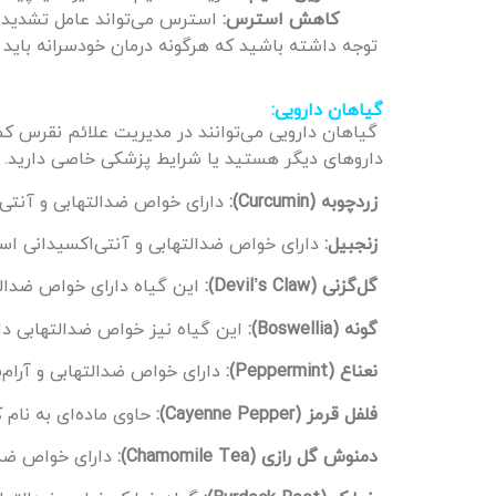
کاهش استرس:
استرس می‌تواند عامل تشدید 
توجه داشته باشید که هرگونه درمان خودسرانه باید ب
گیاهان دارویی:
گیاهان دارویی می‌توانند در مدیریت علائم نقرس ک
داروهای دیگر هستید یا شرایط پزشکی خاصی دارید. د
زردچوبه (Curcumin):
دارای خواص ضدالتهابی و آنتی
زنجبیل:
دارای خواص ضدالتهابی و آنتی‌اکسیدانی اس
گل‌گزنی (Devil’s Claw):
این گیاه دارای خواص ضدال
گونه (Boswellia):
این گیاه نیز خواص ضدالتهابی دا
نعناع (Peppermint):
دارای خواص ضدالتهابی و آرام
فلفل قرمز (Cayenne Pepper):
حاوی ماده‌ای به نا
دمنوش
گل رازی (Chamomile Tea):
دارای خواص ضد