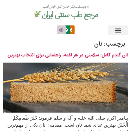
به وب سایت دکتر حسن اکبری خوش آمدید
مرجع طب سنتی ایران
برچسب:
نان
نان گندم کامل: سلامتی در هر لقمه، راهنمایی برای انتخاب بهترین
پیامبر اکرم صلی الله علیه و آله و سلم فرمود: خَیْرُ طَعامِکُمْ
اَلْخُبْزُ. بهترین غذاى شما نان است. مقدمه: نان یکی از مهم‌ترین