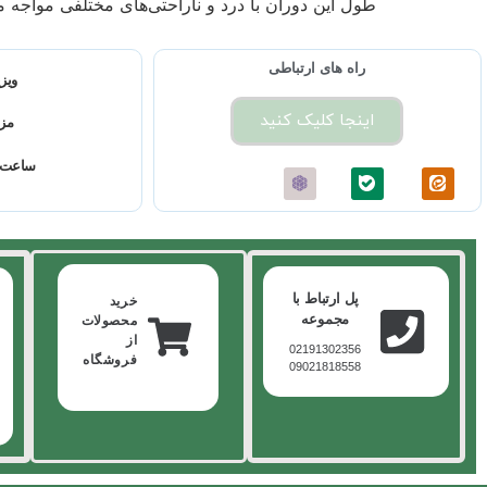
طول این دوران با درد و ناراحتی‌های مختلفی مواجه 
راه های ارتباطی
ویزی
اینجا کلیک کنید
مز
ساعت 
پل ارتباط با
خرید
مجموعه
محصولات
از
02191302356
فروشگاه
09021818558