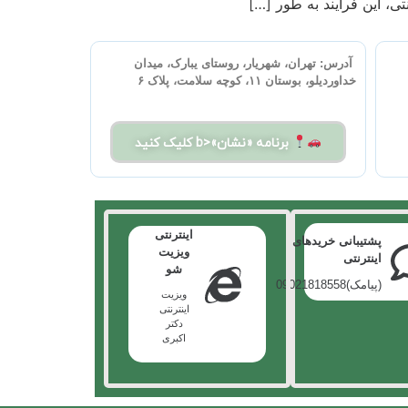
ی، این فرایند به طور […]
آدرس:
تهران، شهریار، روستای یبارک، میدان
خداوردیلو، بوستان ۱۱، کوچه سلامت، پلاک ۶
برنامه «نشان»<b کلیک کنید
اینترنتی
پشتیبانی خریدهای
ویزیت
اینترنتی
شو
(پیامک)09021818558
ویزیت
اینترنتی
دکتر
اکبری