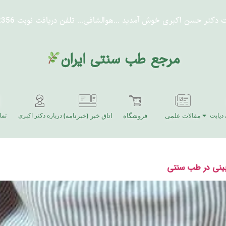
ت دکتر حسن اکبری خوش آمدید
...هوالشافی...
تلفن دریافت نوبت 91302356-021
مرجع طب سنتی ایران
دیابت
مقالات علمی
فروشگاه
اتاق خبر (خبرنامه)
درباره دکتر اکبری
تما
 بینی در طب سنتی