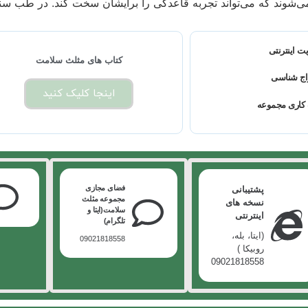
می‌شوند که می‌تواند تجربه قاعدگی را برایشان سخت کند. در طب سنت
ت اینترنتی
کتاب های مثلث سلامت
اج شناسی
اینجا کلیک کنید
کاری مجموعه
فضای مجازی
پشتیبانی
مجموعه مثلث
نسخه های
سلامت(ایتا و
اینترنتی
تلگرام)
(ایتا، بله،
09021818558
روبیکا )
09021818558