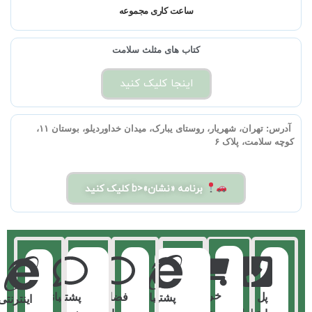
ساعت کاری مجموعه
کتاب های مثلث سلامت
اینجا کلیک کنید
آدرس:
تهران، شهریار، روستای یبارک، میدان خداوردیلو، بوستان ۱۱،
کوچه سلامت، پلاک ۶
برنامه «نشان»<b کلیک کنید
خرید
پل
فضای
پشتیبانی
پشتیبانی
اینترنتی