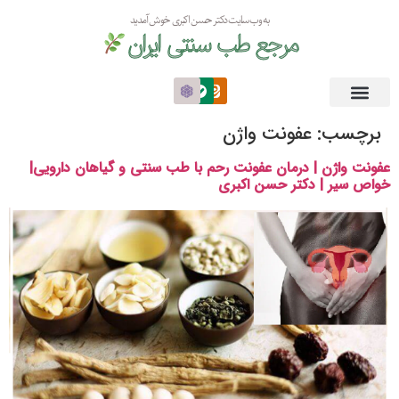
به وب سایت دکتر حسن اکبری خوش آمدید
مرجع طب سنتی ایران
برچسب:
عفونت واژن
عفونت واژن | درمان عفونت رحم با طب سنتی و گیاهان دارویی|
خواص سیر | دکتر حسن اکبری