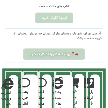
کتاب های مثلث سلامت
اینجا کلیک کنید
آدرس:
تهران، شهریار، روستای یبارک، میدان خداوردیلو، بوستان ۱۱،
کوچه سلامت، پلاک ۶
برنامه «نشان»<b کلیک کنید
خرید
پل
فضای
پشتیبانی
پشتیبانی
اینترنتی
محصولات
ارتباط
مجازی
خریدهای
نسخه
ویزیت
از
با
مجموعه
اینترنتی
های
شو