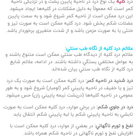
درد
کلیه
یک نوع درد در ناحیه پایین پشت و در نزدیکی ناحیه
کمر است که معمولاً به دلیل مشکلات در کلیه‌ها ایجاد میشود.
این درد ممکن است از ناحیه کمر شروع شود و به سمت پایین
عضلات شکم پخش شود. درد کلیه ممکن است به صورت تیز و
خنثی یا به صورت مزمن باشد و از شدت متغیری برخوردار باشد.
علائم درد کلیه از نگاه طب سنتي:
علائم درد کليه از ديدگاه طب سنتي ممکن است متنوع باشند و
به عوامل مختلفي بستگي داشته باشند. در ادامه، علائم شايع
درد کليه از نگاه طب سنتي بيان شده‌اند:
درد شديد در ناحيه کمر:
درد کليه ممکن است به صورت يک درد
تيز و يا خفيف در ناحيه پاييني کمر (لومبار) شروع شود و به طور
عمومي در ناحيه کليه‌ها (درپشت نيمه پاييني ران) حس ميشود.
درد در جلوي شکم:
در برخي موارد، درد کليه ممکن است به صورت
تابشي به ناحيه پاييني شکم يا لبه پاييني شکم انتقال يابد.
نفخ و تورم ناگهاني:
در بعضي از موارد، درد کليه ممکن است با
افزايش نفخ و تورم ناگهاني در ناحيه شکم همراه باشد.