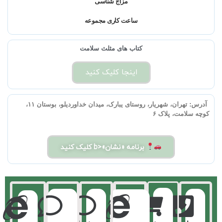
مزاج شناسی
ساعت کاری مجموعه
کتاب های مثلث سلامت
اینجا کلیک کنید
آدرس:
تهران، شهریار، روستای یبارک، میدان خداوردیلو، بوستان ۱۱،
کوچه سلامت، پلاک ۶
برنامه «نشان»<b کلیک کنید