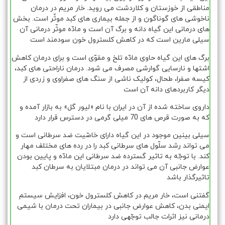
مناطقی از خوزستان و کلاردشت می روید. خار مریم در درمان
ناخوشی های گوناگون و از جمله بیماری های کبد موثّر است. بخش
های درمانی این گیاه دانه و برگ آن است و مادّه موثّر درمانی آن
سیلی مارین است که در کاهش کلسترول خون سودمند است
برگ های این گیاه حاوی مادّه تلخ و مقوّی است و برای درمان کاهش
اشتها و نارسایی گوارشی مصرف می شود. درمان ناراحتی های کبد،
کیسه صفرا، طحال، کولیک ناشی از سنگ های صفراوی و زردی از
دیگر کاربردهای دانه آن است
داروی ساخته شده از آن در ایران با نام «لیور گل» به بازار آمده و
که به صورت قرص های 70 میلی گرمی در دسترس قرار دارد
سیلی بینین موجود در این گیاه دارای خاصّیت ضد سرطانی است و
می تواند رشد سلّول های سرطانی کبد را در رده های مختلف مهار
کند. با توجّه به تاثیر گسترده ضد سرطانی این مادّه و پایین بودن
عوارض جانبی آن می تواند در درمان مبتلایان به سرطان کبد
تاثیرگذار باشد
گفتنی است، خار مریم در کاهش کلسترول خون، افزایش سیستم
ایمنی بدن، کاهش عوارض جانبی در بیماران تحت درمان با شیمی
درمانی نیز اثرات جالب توجّهی دارد