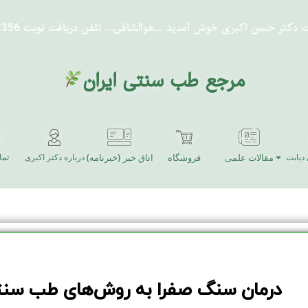
ت دکتر حسن اکبری خوش آمدید
...هوالشافی...
تلفن دریافت نوبت 91302356-021
مرجع طب سنتی ایران
دیابت
مقالات علمی
فروشگاه
اتاق خبر (خبرنامه)
درباره دکتر اکبری
تما
درمان سنگ صفرا به روش‌های طب سن