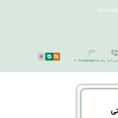
س با ما
زبان ها (Language)
تی