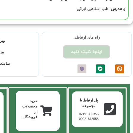
و مدرس طب اسلامی ایرانی
راه های ارتباطی
ویزی
اینجا کلیک کنید
مز
ساعت 
پل ارتباط با
خرید
مجموعه
محصولات
از
02191302356
فروشگاه
09021818558