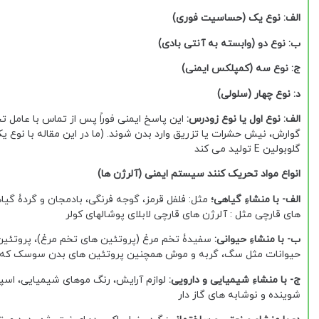
الف: نوع یک (حساسیت فوری)
ب: نوع دو (وابسته به آنتی بادی)
ج: نوع سه (کمپلکس ایمنی)
د: نوع چهار (سلولی)
الف: نوع اول یا نوع زودرس:
این پاسخ ایمنی فوراً پس از تماس با عامل
گوارش، نیش حشرات یا تزریق وارد بدن شوند. (ما در این مقاله با نوع یک
گلوبولین E تولید می کند
انواع مواد تحریک کنند سیستم ایمنی (آلرژن ها)
الف- با منشاءِ گیاهی؛
مثل:
فلفل قرمز، گوجه فرنگی، بادمجان و گردۀ گ
های قارچی مثل : آلرژن های قارچی لابلای پوشالهای کولر
ب- با منشاءِ حیوانی:
سفیدۀ تخم مرغ (پروتئین های تخم مرغ)، پروتئین
حیوانات مثل سگ، گربه و موش همچنین پروتئین های بدن سوسک که در
ج- با منشاءِ شیمیایی و دارویی:
لوازم آرایش، رنگ موهای شیمیایی، اسپری
شوینده و نوشابه های گاز دار