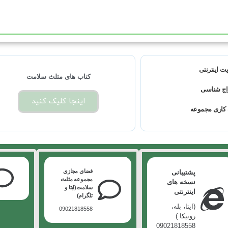
ت اینترنتی
کتاب های مثلث سلامت
اج شناسی
اینجا کلیک کنید
کاری مجموعه
فضای مجازی
پشتیبانی
مجموعه مثلث
نسخه های
سلامت(ایتا و
اینترنتی
تلگرام)
(ایتا، بله،
09021818558
روبیکا )
09021818558