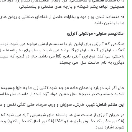
د- با منشاءِ صنعتی و ساختمانی:
گرد وغبار، اکسیدهای نیتروژن، دود موت
همچنین الیاف پشم شیشه و پارچه های صنعتی و پلاستیکی
ه-
متساعد شدن بو و دود و بخارات حاصل از غذاهای صنعتی و روغن های نب
ها یا بالغین باشد
:مکانیسم سلولی- مولکولی آلرژی
کمک سلولهای T به سلولهای B عرضه می شوند و سلو
دیگری به نام ماست سل می چسبند
حال اگر فرد دو
شدید حساسیت در نتیجه عمل همین مواد آزاد شده از ماست سل ها ا
این علائم شامل:
کهیر، خارش، سوزش
و ورم، سرفه
،
حتی تنگی نفس
و ما
(فاکتور جذب کنندۀ نوتروفیل ها) و PAF (ف
شوند اشاره نمود