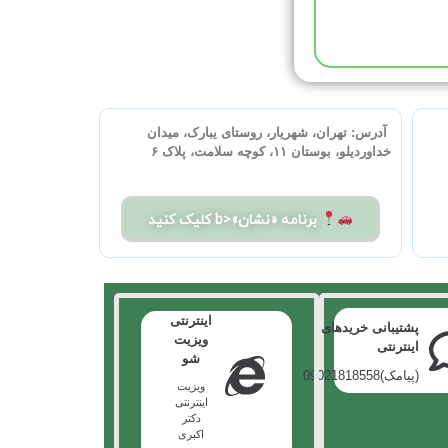
آدرس:
تهران، شهریار، روستای یبارک، میدان
خداوردیلو، بوستان ۱۱، کوچه سلامت، پلاک ۶
برنامه «نشان»<b کلیک کنید
اینترنتی
پشتیبانی خریدهای
ویزیت
اینترنتی
شو
(پیامک)09021818558
ویزیت
اینترنتی
دکتر
اکبری