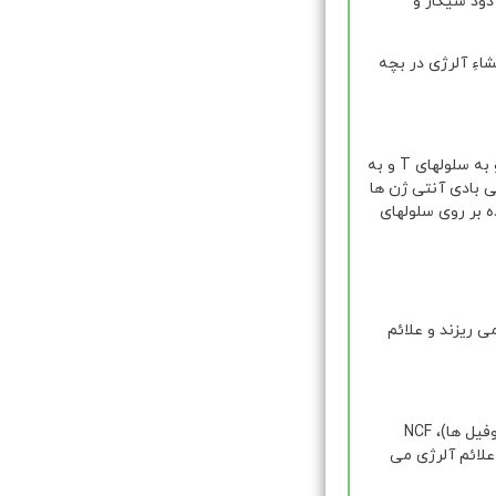
دود سیگار و
اءِ آلرژی در بچه
هنگامی که آلرژنی برای اولین بار با سیستم ایمنی مواجه می شود، توسط سلولهای معرفی کنندۀ آنتی ژن به همراه مولکولهای سازگاری نسجی نوع دو به سلولهای T و به
آنتی بادی آنتی ژن ها
م ایمنی دچار مشکل شده است و واکنش شدید می دهد، IgE زیاد تولید شده بر روی سلولهای
 بیرون می ریزند و علائم
در جریان آلرژی از ماست سل ها واسطه های شیمیایی آزاد می شود که از آن جمله می توان به هیستامین، هپارین، ECF(فاکتور جذب کنندۀ اثوزنیوفیل ها)، NCF
بروز علائم آلرژی می