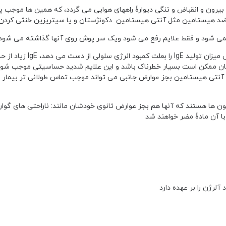
بیرون و انقباض و تنگی دیوارۀ راههای هوایی می گردد، که همین ها موجب پر 
 ضد هیستامین مثل آنتی هیستامین دکونژستان و یا سیتریزین خنثی کردن
رف نمی شود و فقط علایم رفع می شود ویک سر پوش روی آنها گذاشته می شود
در واقع وقتی سیستم ایمنی در اثر اختلال عملکرد سلو
ان ممکن است بسیار خطرناک باشد و این علایم شدید حساسیتی موجب شود تا
آنتی هیستامین بجز عوارض جانبی می تواند موجب تماس طولانی تر بیمار با
ون ها هستند که آنها هم بجز عوارض ثانوی خودشان مانند: ناراحتی های گوا
ا آن مادۀ مضر خواهند شد
رژن را بر عهده دارد