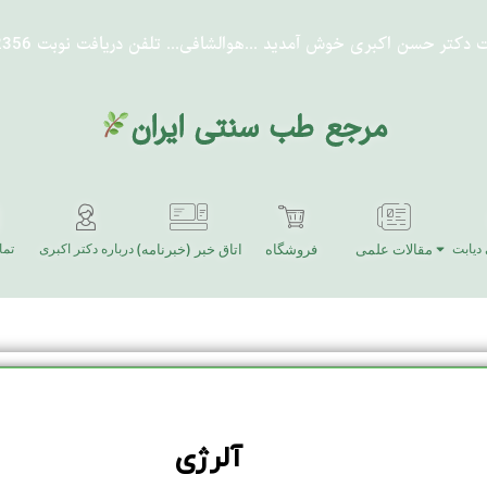
ت دکتر حسن اکبری خوش آمدید
...هوالشافی...
تلفن دریافت نوبت 91302356-021
مرجع طب سنتی ایران
دیابت
مقالات علمی
فروشگاه
اتاق خبر (خبرنامه)
درباره دکتر اکبری
تما
آلرژی