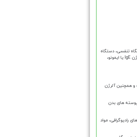
گاه تنفسی، دستگاه
در این نوع از آلرژی بدن بر علیه عامل تحریک کننده یا آلرژن IgE یا ایمونو،
 و همچنین آلرژن
پوسته های بدن
ی رادیوگرافی، مواد