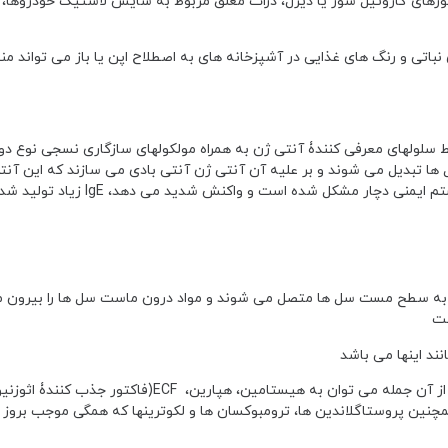
ورهای گازوئیل سوز یا دیزل، ذرات معلق مربوط به سایش لاستیک خودروها، 
اتی و رنگ های غذایی در آشپزخانه های به اصطلاح اپن یا باز می تواند منش
لهای به پلاسما سل ها تبدیل می شوند و بر علیه آن آنتی ژن آنتی بادی می سازند که این 
را خنثی می کند، نوع این آنتی بادی IgE می باشد. حال در فردی که سیست
باره با همان ماده مواجه شود آنتی ژن ها به IgE چسبیده به سطح مست سل ها متصل می شوند و مواد درون ماست سل ها را
ست
نند اینها می باشد
اکتور فعال کنندۀ پلاکتها) و همچنین پروستاگلاندین ها، ترومبوکسان ها و لکوترینها که همگی موجب 