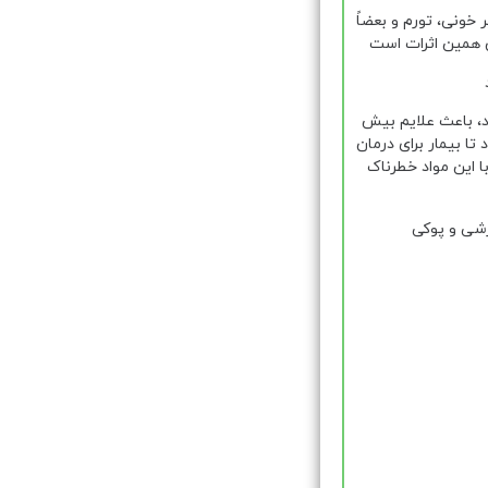
خونی، تورم و بعضاً
 همین اثرات است
لی، قدرت تشخیص میزان تولید IgE را بعلت کمبود انرژی سلولی از دست می دهد، IgE زیاد از حد، باعث علایم بیش
 بیمار برای درمان
 این مواد خطرناک
رشی و پوکی