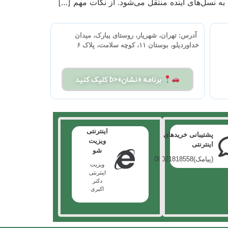
 به نسل‌های آینده منتقل می‌شود. از نکات مهم […]
آدرس:
تهران، شهریار، روستای یبارک، میدان
خداوردیلو، بوستان ۱۱، کوچه سلامت، پلاک ۶
برنامه «نشان»<b کلیک کنید
اینترنتی
پشتیبانی خریدهای
ویزیت
اینترنتی
شو
(پیامک)09021818558
ویزیت
اینترنتی
دکتر
اکبری