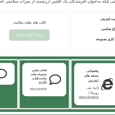
نتی بلکه به‌عنوان آفرینندگان یک گلچین ارزشمند از میراث سلامتی که
ت اینترنتی
کتاب های مثلث سلامت
اج شناسی
اینجا کلیک کنید
کاری مجموعه
فضای مجازی
پشتیبانی
مجموعه مثلث
نسخه های
سلامت(ایتا و
اینترنتی
تلگرام)
(ایتا، بله،
09021818558
روبیکا )
09021818558