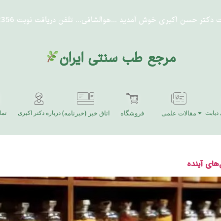
ت دکتر حسن اکبری خوش آمدید
...هوالشافی...
تلفن دریافت نوبت 91302356-021
مرجع طب سنتی ایران
دیابت
مقالات علمی
فروشگاه
اتاق خبر (خبرنامه)
درباره دکتر اکبری
تما
های آینده