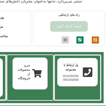
سنتی می‌پردازد، نه‌تنها به‌عنوان مجریان دانش‌های س
راه های ارتباطی
ویزی
اینجا کلیک کنید
مز
ساعت 
پل ارتباط با
خرید
مجموعه
محصولات
از
02191302356
فروشگاه
09021818558